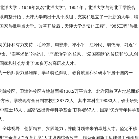
洋大学，1946年复名“北洋大学”。1951年，北洋大学与河北工学院合
院系调整开始，天津大学调出十几个系组，充实和建立了一批新的大学，哺
家首批重点大学。改革开放后，天津大学是“211工程”、“985工程”首批
切关怀和有力支持，毛泽东、周恩来、邓小平、江泽民、胡锦涛、习近平
使命、“实事求是”的校训、“严谨治学”的校风、“爱国奉献”的传统和“矢志创
国家和社会培养了30多万名高层次人才。
为一所师资力量雄厚、学科特色鲜明、教育质量和科研水平居于国内一
究院校区。卫津路校区占地总面积
136.2万平方米，北洋园校区占地总面
平方米。学校现有全日制在校生38772人，其中本科生19033人，硕士研究
，其中院士13人，国家“杰出青年科学基金”获得者67人，国家“优秀青年科学
人。
、全球视野、创新精神、实践能力，并能引领未来的卓越人才。坚定不移
进
“三全育人”“五育并举”人才培养综合改革。作为全国新工科建设工作组组