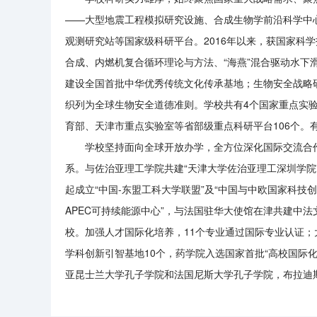
——大型地震工程模拟研究设施、合成生物学前沿科学中
观测研究站等国家级科研平台。2016年以来，获国家科学
合成、内燃机复合循环理论与方法、“海燕”混合驱动水
建设全国首批中华优秀传统文化传承基地；生物安全战略
织列为全球生物安全道德准则。学校共有4个国家重点实
育部、天津市重点实验室等省部级重点科研平台106个。
学校坚持面向全球开放办学，全方位深化国际交流合
系。与佐治亚理工学院共建“天津大学佐治亚理工深圳学院
起成立“中国-东盟工科大学联盟”及“中国与中欧国家科技
APEC可持续能源中心”，与法国驻华大使馆在津共建中
校。加强人才国际化培养，11个专业通过国际专业认证；大
学科创新引智基地10个，药学院入选国家首批“高校国际
亚昆士兰大学孔子学院和法国尼斯大学孔子学院，布拉迪斯