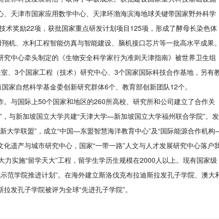
心、天津市国家应用数学中心、天津环渤海滨海地球关键带国家野外科学
技术奖励22项，获批国家重点研发计划项目125项，形成了酵母长染色体
下滑翔机、水利工程智能仿真与智能建设、脑机接口芯片等一批高水平成果
研究中心牵头制定的《生物安全科学家行为准则天津指南》被世界卫生组
验室、3个国家工程（技术）研究中心、3个国家国际科技合作基地，另有
有国家自然科学基金委创新研究群体6个、教育部创新团队12个。
作。与国际上
50个国家和地区的260所高校、研究所和公司建立了合作关
”，与新加坡国立大学共建“天津大学—新加坡国立大学福州联合学院”。发
创新大学联盟”，成立“中国—东盟智慧海洋教育中心”及“国际能源合作机构
法文化遗产与城市研究中心，国家“一带一路”人文与人才发展研究中心落户
力实施“留学天大”工程，留学生学历生规模在2000人以上。现有国家级
化示范学院推进计划”。在海外建立斯洛伐克布拉迪斯拉发孔子学院、澳大
拉发孔子学院被评为全球“先进孔子学院”。