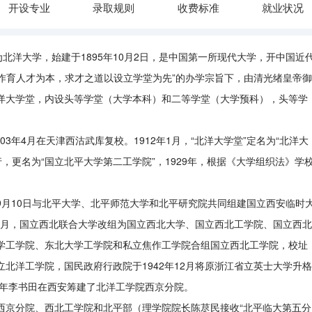
开设专业
录取规则
收费标准
就业状况
大，其前身为北洋大学，始建于1895年10月2日，是中国第一所现代大学，开中国近
以作育人才为本，求才之道以设立学堂为先”的办学宗旨下，由清光绪皇帝御
洋大学堂，内设头等学堂（大学本科）和二等学堂（大学预科），头等学
03年4月在天津西沽武库复校。1912年1月，“北洋大学堂”定名为“北洋大
试行，更名为“国立北平大学第二工学院”，1929年，根据《大学组织法》学
，9月10日与北平大学、北平师范大学和北平研究院共同组建国立西安临时
38年7月，国立西北联合大学改组为国立西北大学、国立西北工学院、国立西北
学工学院、东北大学工学院和私立焦作工学院合组国立西北工学院，校址
北洋工学院，国民政府行政院于1942年12月将原浙江省立英士大学升格
4年李书田在西安筹建了北洋工学院西京分院。
西京分院、西北工学院和北平部（理学院院长陈荩民接收
“北平临大第五分