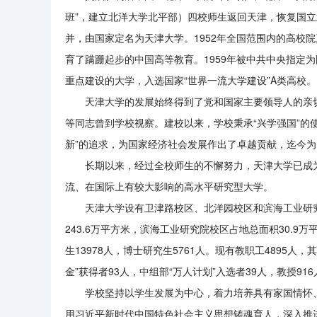
班”，建立北洋大学北平部）四校师生返回天津，恢复国立北
并，由国家定名为天津大学。1952年全国范围内的高校
育了蹒跚起步的中国高等教育。1959年被中共中央指定为国
重点建设的大学，入选国家“世界一流大学建设”A类高校。
天津大学的发展始终得到了党和国家主要领导人的亲
等同志曾到学校视察。建校以来，学校秉承
“兴学强国”的
新”的追求，为国家经济社会发展作出了卓越贡献，迄今为
长期以来，经过全校师生的不懈努力，天津大学已成
流、在国际上有较大影响的高水平研究型大学。
天津大学设有卫津路校区、北洋园校区和滨海工业研
243.6万平方米，滨海工业研究院校区占地总面积30.9万
生13978人，博士研究生5761人。现有教职工4895人
金”获得者93人，中组部“万人计划”入选者39人，教授916
学校坚持以学生发展为中心，着力培养具有家国情怀
用习近平新时代中国特色社会主义思想铸魂育人，深入推