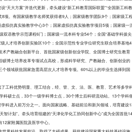
设“天大方案”并迭代更新，牵头建设“新工科教育国际联盟”“全国新工科
奖8项。有国家级教学名师奖获得者9人；国家级教学团队9个；国家级工
级虚拟仿真实验教学中心3个；国家虚拟仿真实验教学项目5项；国家级一
级双语教学示范课程6门；国家级一流本科专业54个；全国“基础学科拔尖
；国家级人才培养创新实验区10个；全国示范性专业学位研究生联合培养基地4
技术产教融合创新平台、首批国家级创新创业学院、全国博士研究生教育
程硕博士培养改革专项试点高校，形成科学研究、产教融合、创新创业的
三个领域获批国家急需高层次人才培养专项。60%以上的毕业生选择到国
形成了工科优势明显、理工结合，经、管、文、法、医、教育、艺术等多学
学科硕士点，33个一级学科博士点，30个博士后科研流动站。13个学科
工程学科进入前万分之一。面向国家战略、基础前沿和新兴领域，培育建设1
天智计划”。牵头培育组建的“天津化学化工协同创新中心”成为全国首批1
有12家附属医院及医学中心。
焦世界科技发展前沿，取得了丰硕成果。获批建设国家重大科技基础设施