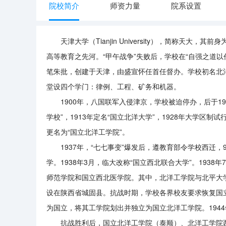
院校简介
师资力量
院系设置
天津大学（
Tianjin University），简称天
高等教育之先河。“甲午战争”失败后，学校在“自强之道
笔朱批，创建于天津，由盛宣怀任首任督办。学校初名北
堂设四个学门：律例、工程、矿务和机器。
1900年，八国联军入侵津京，学校被迫停办，后于19
学校”，1913年定名“国立北洋大学”，1928年大学区制
更名为“国立北洋工学院”。
1937年，“七七事变”爆发后，遵教育部令学校西迁
学。1938年3月，临大改称“国立西北联合大学”。19
师范学院和国立西北医学院。其中，北洋工学院与北平大
设在陕西省城固县。抗战时期，学校各界校友要求恢复国立
为国立，将其工学院划出并独立为国立北洋工学院。194
抗战胜利后，国立北洋工学院（泰顺）、北洋工学院