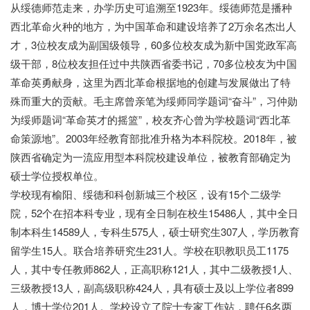
从绥德师范走来，办学历史可追溯至1923年。绥德师范是播种
西北革命火种的地方，为中国革命和建设培养了2万余名杰出人
才，3位校友成为副国级领导，60多位校友成为新中国党政军高
级干部，8位校友担任过中共陕西省委书记，70多位校友为中国
革命英勇献身，这里为西北革命根据地的创建与发展做出了特
殊而重大的贡献。毛主席曾亲笔为绥师同学题词“奋斗”，习仲勋
为绥师题词“革命英才的摇篮”，校友齐心曾为学校题词“西北革
命策源地”。2003年经教育部批准升格为本科院校。2018年，被
陕西省确定为一流应用型本科院校建设单位，被教育部确定为
硕士学位授权单位。
学校现有榆阳、绥德和科创新城三个校区，设有15个二级学
院，52个在招本科专业，现有全日制在校生15486人，其中全日
制本科生14589人，专科生575人，硕士研究生307人，学历教育
留学生15人。联合培养研究生231人。学校在职教职员工1175
人，其中专任教师862人，正高职称121人，其中二级教授1人、
三级教授13人，副高级职称424人，具有硕士及以上学位者899
人，博士学位201人。学校设立了院士专家工作站，聘任6名两