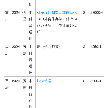
批
重
2024
物
本
机械设计制造及其自动化
2
28000/4
庆
理
科
（中外合作办学）(中外合
普
作办学项目，申请单列代
通
码)
批
重
2024
历
本
历史学（师范）
2
4250/4
庆
史
科
普
通
批
重
2024
历
本
旅游管理
2
5000/4
庆
史
科
普
通
批