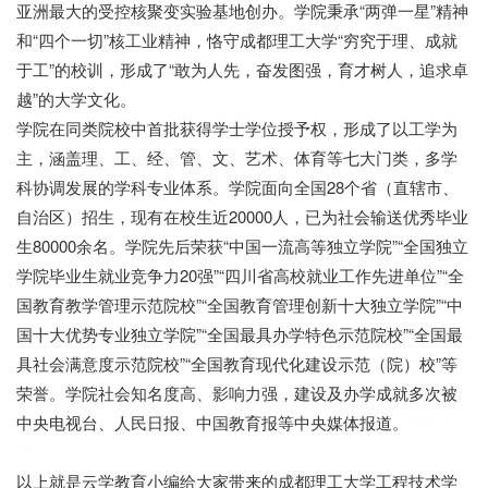
亚洲最大的受控核聚变实验基地创办。学院秉承“两弹一星”精神
和“四个一切”核工业精神，恪守成都理工大学“穷究于理、成就
于工”的校训，形成了“敢为人先，奋发图强，育才树人，追求卓
越”的大学文化。
学院在同类院校中首批获得学士学位授予权，形成了以工学为
主，涵盖理、工、经、管、文、艺术、体育等七大门类，多学
科协调发展的学科专业体系。学院面向全国28个省（直辖市、
自治区）招生，现有在校生近20000人，已为社会输送优秀毕业
生80000余名。学院先后荣获“中国一流高等独立学院”“全国独立
学院毕业生就业竞争力20强”“四川省高校就业工作先进单位”“全
国教育教学管理示范院校”“全国教育管理创新十大独立学院”“中
国十大优势专业独立学院”“全国最具办学特色示范院校”“全国最
具社会满意度示范院校”“全国教育现代化建设示范（院）校”等
荣誉。学院社会知名度高、影响力强，建设及办学成就多次被
中央电视台、人民日报、中国教育报等中央媒体报道。
云学教
育
以上就是云学教育小编给大家带来的成都理工大学工程技术学