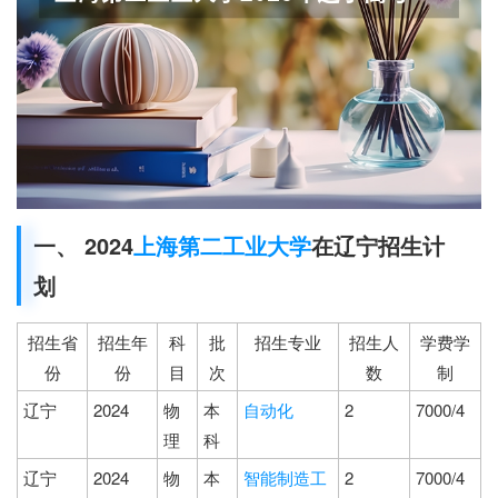
一、 2024
上海第二工业大学
在辽宁招生计
划
招生省
招生年
科
批
招生专业
招生人
学费学
份
份
目
次
数
制
辽宁
2024
物
本
自动化
2
7000/4
理
科
辽宁
2024
物
本
智能制造工
2
7000/4