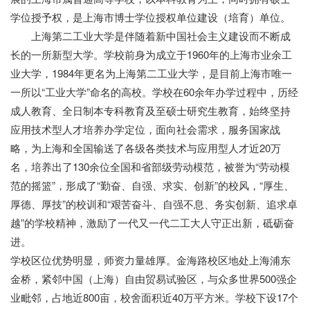
学位授予权，是上海市博士学位授权单位建设（培育）单位。
上海第二工业大学是伴随着新中国社会主义建设而不断成
长的一所新型大学。学校前身为成立于1960年的上海市业余工
业大学，1984年更名为上海第二工业大学，是目前上海市唯一
一所以“工业大学”命名的高校。学校在60余年办学过程中，历经
成人教育、全日制本专科教育及至硕士研究生教育，始终坚持
应用技术型人才培养办学定位，面向社会需求，服务国家战
略，为上海和全国输送了各级各类技术与应用型人才近20万
名，培养出了130余位全国和省部级劳动模范，被誉为“劳动模
范的摇篮”，形成了“勤奋、自强、求实、创新”的校风，“厚生、
厚德、厚技”的校训和“艰苦奋斗、自强不息、务实创新、追求卓
越”的学校精神，激励了一代又一代二工大人守正出新，砥砺奋
进。
云学教育
学校区位优势明显，师资力量雄厚。金海路校区地处上海浦东
金桥，紧邻中国（上海）自由贸易试验区，与众多世界500强企
业毗邻，占地近800亩，校舍面积近40万平方米。学校下设17个