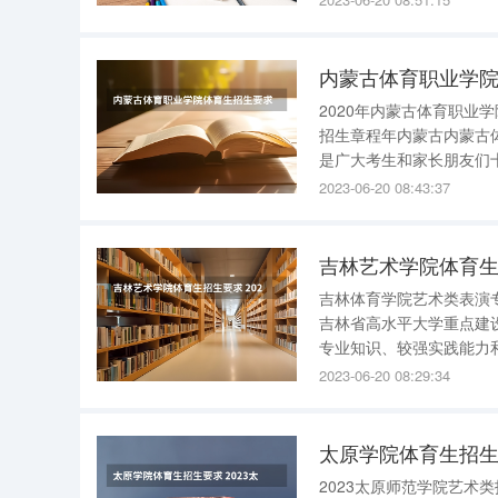
学生可申请获得以下奖助
内蒙古体育职业学院
2020年内蒙古体育职业
招生章程年内蒙古内蒙古体育202020年 高考填报志愿时，
是广大考生和家长朋友们
年内蒙古体育职业学院招
2023-06-20 08:43:37
第一条根据《中华人民共
吉林艺术学院体育生
吉林体育学院艺术类表演
吉林省高水平大学重点建
专业知识、较强实践能力和
训，坚持以人才培养为根
2023-06-20 08:29:34
发展，坚持“体艺并重”办
太原学院体育生招生
2023太原师范学院艺术类招生简章 2023年太原师范学院艺术类招生简