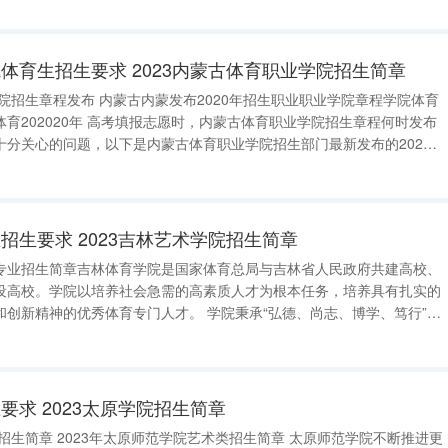
：国家奖学金、国家
体育生招生要求 2023内蒙古体育职业学院招生简章
学院招生章程发布 内蒙古内蒙发布2020年招生职业职业学院章程学院体育
内蒙古体育职业学院招生章程何时发布
十分关心的问题，以下是内蒙古体育职业学院招生部门最新发布的2020
生章程，供大家参考。2020年内蒙古体育职业学院招生章程第一章总则
和国
招生要求 2023吉林艺术学院招生简章
专业招生简章吉林体育学院是国家体育总局与吉林省人民政府共建高校、
设高校。学院以培养社会急需的高素质人才为根本任务，培养具有扎实的
创新精神的优秀体育专门人才。 学院秉承“弘德、尚志、博学、笃行”校
本，以教学改革为核心，以科研工作为支撑，不断推进学校体育事业全面
学特色，始终把“立德树人
要求 2023太原学院招生简章
章 太原师范学院不断推进更