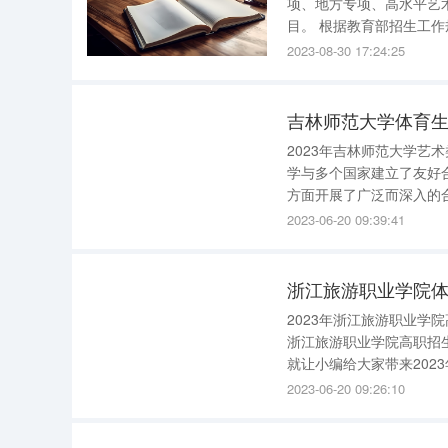
项、地方专项、高水平艺
目。 根据教育部招生工作规定，实施高考综合改革及合并本科批次的省份，须参照往年文理科类
本一批次招生计划比例划
2023-08-30 17:24:25
等科目类）、普通类（物
吉林师范大学体育生
2023年吉林师范大学艺术类招生简章 2023年吉林师范大学艺术类
学与多个国家建立了友好
方面开展了广泛而深入的
希望对您有所帮助!202
2023-06-20 09:39:41
大学。学校始建于1
浙江旅游职业学院体
2023年浙江旅游职业学院高职招生简章发布 2023年浙
浙江旅游职业学院高职招
就让小编给大家带来202
业学院高职招生简章20
2023-06-20 09:26:10