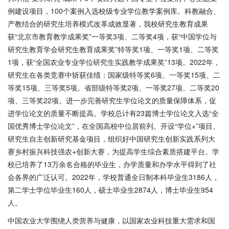
例建设项目，100个案例入选校级专业学位教学案例库。科教融合、
产教结合的研究生培养模式改革成效显著，我校研究生教育成果
获“北京市教育教学成果奖”一等奖3项、二等奖4项，获“中国学位与
研究生教育学会研究生教育成果奖”特等奖1项、一等奖1项、二等奖
1项，获“全国农业专业学位研究生实践教学成果奖”13项。2022年，
研究生在各类竞赛中斩获佳绩：国家级特等奖6项、一等奖15项、二
等奖15项、三等奖5项。省部级特等奖2项、一等奖27项、二等奖20
项、三等奖22项。进一步完善研究生学位论文的质量保障体系，促
进学位论文的质量不断提高。学校总计有23篇博士学位论文入选“全
国优秀博士学位论文”，在全国高校中位居前列。开设“学位+”项目、
研究生自主创新研究基金项目，组织好中国研究生创新实践系列大
赛乡村振兴科技强农+创新大赛，为提高学生综合素质搭建平台。学
校已培养了13万余名合格的毕业生，办学质量和办学水平得到了社
会各界的广泛认可。2022年，学校普通全日制本科毕业生3186人，
第二学士学位毕业生160人，硕士毕业生2874人，博士毕业生954
人。
中国农业大学围绕人类营养与健康，以国家农业科技重大需求和国