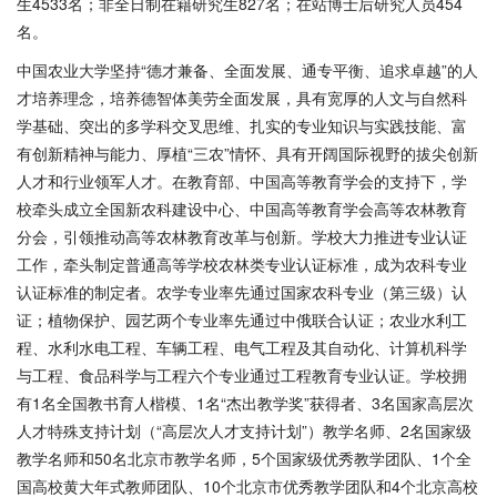
生4533名；非全日制在籍研究生827名；在站博士后研究人员454
名。
中国农业大学坚持“德才兼备、全面发展、通专平衡、追求卓越”的人
才培养理念，培养德智体美劳全面发展，具有宽厚的人文与自然科
学基础、突出的多学科交叉思维、扎实的专业知识与实践技能、富
有创新精神与能力、厚植“三农”情怀、具有开阔国际视野的拔尖创新
人才和行业领军人才。在教育部、中国高等教育学会的支持下，学
校牵头成立全国新农科建设中心、中国高等教育学会高等农林教育
分会，引领推动高等农林教育改革与创新。学校大力推进专业认证
工作，牵头制定普通高等学校农林类专业认证标准，成为农科专业
认证标准的制定者。农学专业率先通过国家农科专业（第三级）认
证；植物保护、园艺两个专业率先通过中俄联合认证；农业水利工
程、水利水电工程、车辆工程、电气工程及其自动化、计算机科学
与工程、食品科学与工程六个专业通过工程教育专业认证。学校拥
有1名全国教书育人楷模、1名“杰出教学奖”获得者、3名国家高层次
人才特殊支持计划（“高层次人才支持计划”）教学名师、2名国家级
教学名师和50名北京市教学名师，5个国家级优秀教学团队、1个全
国高校黄大年式教师团队、10个北京市优秀教学团队和4个北京高校