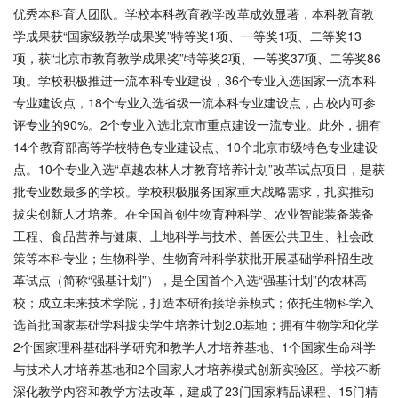
优秀本科育人团队。学校本科教育教学改革成效显著，本科教育教
学成果获“国家级教学成果奖”特等奖1项、一等奖1项、二等奖13
项，获“北京市教育教学成果奖”特等奖2项、一等奖37项、二等奖86
项。学校积极推进一流本科专业建设，36个专业入选国家一流本科
专业建设点，18个专业入选省级一流本科专业建设点，占校内可参
评专业的90%。2个专业入选北京市重点建设一流专业。此外，拥有
14个教育部高等学校特色专业建设点、10个北京市级特色专业建设
点。10个专业入选“卓越农林人才教育培养计划”改革试点项目，是获
批专业数最多的学校。学校积极服务国家重大战略需求，扎实推动
拔尖创新人才培养。在全国首创生物育种科学、农业智能装备装备
工程、食品营养与健康、土地科学与技术、兽医公共卫生、社会政
策等本科专业；生物科学、生物育种科学获批开展基础学科招生改
革试点（简称“强基计划”），是全国首个入选“强基计划”的农林高
校；成立未来技术学院，打造本研衔接培养模式；依托生物科学入
选首批国家基础学科拔尖学生培养计划2.0基地；拥有生物学和化学
2个国家理科基础科学研究和教学人才培养基地、1个国家生命科学
与技术人才培养基地和2个国家人才培养模式创新实验区。学校不断
深化教学内容和教学方法改革，建成了23门国家精品课程、15门精