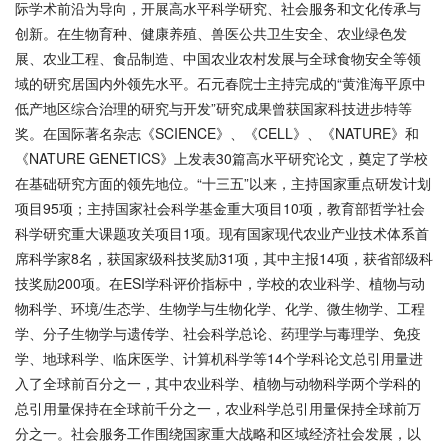
际学术前沿为导向，开展高水平科学研究、社会服务和文化传承与
创新。在生物育种、健康养殖、兽医公共卫生安全、农业绿色发
展、农业工程、食品制造、中国农业农村发展与全球食物安全等领
域的研究居国内外领先水平。石元春院士主持完成的“黄淮海平原中
低产地区综合治理的研究与开发”研究成果曾获国家科技进步特等
奖。在国际著名杂志《SCIENCE》、《CELL》、《NATURE》和
《NATURE GENETICS》上发表30篇高水平研究论文，奠定了学校
在基础研究方面的领先地位。“十三五”以来，主持国家重点研发计划
项目95项；主持国家社会科学基金重大项目10项，教育部哲学社会
科学研究重大课题攻关项目1项。现有国家现代农业产业技术体系首
席科学家8名，获国家级科技奖励31项，其中主报14项，获省部级科
技奖励200项。在ESI学科评价指标中，学校的农业科学、植物与动
物科学、环境/生态学、生物学与生物化学、化学、微生物学、工程
学、分子生物学与遗传学、社会科学总论、药理学与毒理学、免疫
学、地球科学、临床医学、计算机科学等14个学科论文总引用量进
入了全球前百分之一，其中农业科学、植物与动物科学两个学科的
总引用量保持在全球前千分之一，农业科学总引用量保持全球前万
分之一。社会服务工作围绕国家重大战略和区域经济社会发展，以