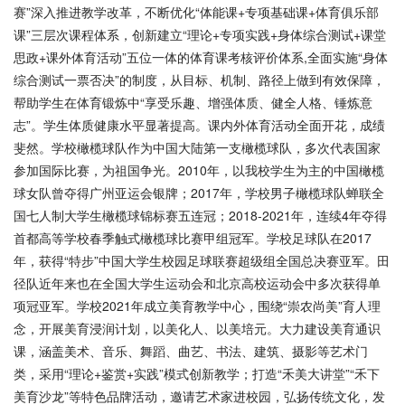
赛”深入推进教学改革，不断优化“体能课+专项基础课+体育俱乐部
课”三层次课程体系，创新建立“理论+专项实践+身体综合测试+课堂
思政+课外体育活动”五位一体的体育课考核评价体系,全面实施“身体
综合测试一票否决”的制度，从目标、机制、路径上做到有效保障，
帮助学生在体育锻炼中“享受乐趣、增强体质、健全人格、锤炼意
志”。学生体质健康水平显著提高。课内外体育活动全面开花，成绩
斐然。学校橄榄球队作为中国大陆第一支橄榄球队，多次代表国家
参加国际比赛，为祖国争光。2010年，以我校学生为主的中国橄榄
球女队曾夺得广州亚运会银牌；2017年，学校男子橄榄球队蝉联全
国七人制大学生橄榄球锦标赛五连冠；2018-2021年，连续4年夺得
首都高等学校春季触式橄榄球比赛甲组冠军。学校足球队在2017
年，获得“特步”中国大学生校园足球联赛超级组全国总决赛亚军。田
径队近年来也在全国大学生运动会和北京高校运动会中多次获得单
项冠亚军。学校2021年成立美育教学中心，围绕“崇农尚美”育人理
念，开展美育浸润计划，以美化人、以美培元。大力建设美育通识
课，涵盖美术、音乐、舞蹈、曲艺、书法、建筑、摄影等艺术门
类，采用“理论+鉴赏+实践”模式创新教学；打造“禾美大讲堂”“禾下
美育沙龙”等特色品牌活动，邀请艺术家进校园，弘扬传统文化，发