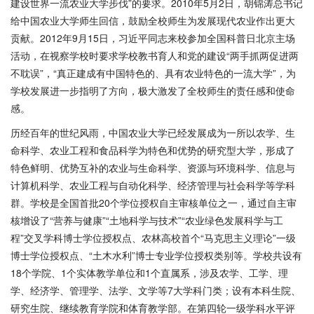
建设世界一流农业大学步伐”的要求。2010年5月2日，胡锦涛总书记
给中国农业大学师生回信，鼓励全校师生为发展现代农业作出更大
贡献。2012年9月15日，习近平同志来校参加全国科普日北京主场
活动，在视察学校时要求学校教书育人和党的建设“两手抓两促进两
不耽误”，“真正建成有中国特色的、具有农业特色的一流大学”，为
学校发展进一步指明了方向，极大激发了全校师生的责任感和使命
感。
历经百年的世纪风雨，中国农业大学已经发展成为一所以农学、生
命科学、农业工程和食品科学为特色和优势的研究型大学，形成了
特色鲜明、优势互补的农业与生命科学、资源与环境科学、信息与
计算机科学、农业工程与自动化科学、经济管理与社会科学等学科
群。学校是全国首批20个学位授权自主审核单位之一，通过自主审
核增设了“营养与健康”“土地科学与技术”“农业绿色发展科学与工
程”交叉学科博士学位授权点、农林高校首个“马克思主义理论”一级
博士学位授权点、“土木水利”博士专业学位授权类别等。学校共设有
18个学院、1个实体教学单位和1个直属系，涉及农学、工学、理
学、经济学、管理学、法学、文学等7大学科门类；设有本科生院、
研究生院、继续教育学院和体育教学部。在第四轮一级学科水平评