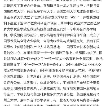
组织建立了友好合作关系。在加快世界一流大学建设中，学校与美
国康奈尔大学、荷兰瓦赫宁根大学、美国加州大学戴维斯分校和巴
西圣保罗大学成立了“世界顶尖涉农大学联盟（A5）”，并在联盟机
制下建立了近20个教育科研合作项目，其中中国农业大学巴西圣保
罗大学联合学院是我国与拉美国家建立的第一个中外合作办学机
构。学校面向国际前沿，建设高端智库和跨学科合作平台，成立了
国际发展与全球农业学院、全球食物经济与政策研究院。启动了国
家级农业科研创新和产业人才培育基地——国际玉米技术创新与成
果转化中心。在服务国家“一带一路”倡议工作中，组织国内40所、国
外35所农林院校联合成立了“一带一路”农业教育科技创新联盟，依托
联盟建设了11个“一带一路”农业合作中心、2个中非现代农业技术交
流示范与培训联合中心、6个中非农业发展与减贫示范村。学校与联
合国粮农组织、世界粮食计划署、联合国开发计划署、联合国南南
合作办公室、世界银行、亚洲开发银行、非洲绿色革命联盟等重要
组织长期保持合作关系，开展政策对话、智库研究和国际发展项目
等合作。学校长期与美国科罗拉多大学丹佛分校、美国俄克拉荷马
州立大学开展中外合作办学项目，与一批友好院校开展内容丰富的
本科、硕士、博士联合培养，学术竞赛，夏令营等各类国家公派和