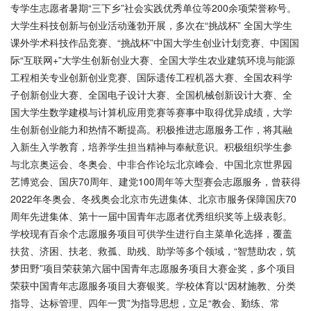
专学生志愿者暑期“三下乡”社会实践优秀单位等200余项荣誉称号。
大学生科技创新与创业活动蓬勃开展，多次在“挑战杯” 全国大学生
课外学术科技作品竞赛、“挑战杯”中国大学生创业计划竞赛、中国国
际“互联网+”大学生创新创业大赛、全国大学生农业建筑环境与能源
工程相关专业创新创业竞赛、国际遗传工程机器大赛、全国农科学
子创新创业大赛、全国电子设计大赛、全国机械创新设计大赛、全
国大学生数学建模与计算机应用竞赛等赛事中取得优异成绩，大学
生创新创业能力和热情不断提高。积极推进志愿服务工作，将其融
入新生入学教育，培养学生担当精神与奉献意识。积极组织学生参
与北京奥运会、冬奥会、中非合作论坛北京峰会、中国北京世界园
艺博览会、国庆70周年、建党100周年等大型赛会志愿服务，曾获得
2022年冬奥会、冬残奥会北京市先进集体、北京市服务保障国庆70
周年先进集体、第十一届中国青年志愿者优秀组织奖等上级表彰。
学校现有百余个志愿服务项目可供学生进行自主菜单化选择，覆盖
扶贫、济困、扶老、救孤、助残、助学等多个领域，“智慧助农，筑
梦田野”项目荣获第六届中国青年志愿服务项目大赛金奖，多个项目
荣获中国青年志愿服务项目大赛银奖。学校体育以“因材施教、分类
指导、达标管理、四年一贯”为指导思想，立足“教会、勤练、常