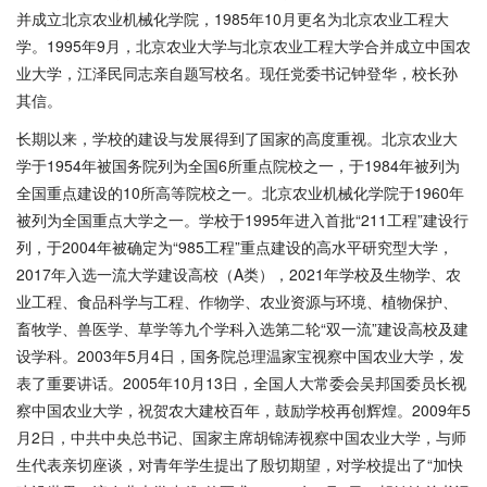
并成立北京农业机械化学院，1985年10月更名为北京农业工程大
学。1995年9月，北京农业大学与北京农业工程大学合并成立中国农
业大学，江泽民同志亲自题写校名。现任党委书记钟登华，校长孙
其信。
长期以来，学校的建设与发展得到了国家的高度重视。北京农业大
学于1954年被国务院列为全国6所重点院校之一，于1984年被列为
全国重点建设的10所高等院校之一。北京农业机械化学院于1960年
被列为全国重点大学之一。学校于1995年进入首批“211工程”建设行
列，于2004年被确定为“985工程”重点建设的高水平研究型大学，
2017年入选一流大学建设高校（A类），2021年学校及生物学、农
业工程、食品科学与工程、作物学、农业资源与环境、植物保护、
畜牧学、兽医学、草学等九个学科入选第二轮“双一流”建设高校及建
设学科。2003年5月4日，国务院总理温家宝视察中国农业大学，发
表了重要讲话。2005年10月13日，全国人大常委会吴邦国委员长视
察中国农业大学，祝贺农大建校百年，鼓励学校再创辉煌。2009年5
月2日，中共中央总书记、国家主席胡锦涛视察中国农业大学，与师
生代表亲切座谈，对青年学生提出了殷切期望，对学校提出了“加快