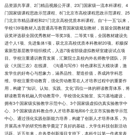
品资源共享课、2门精品视频公开课、23门国家级一流本科课程、4
门国家级课程思政示范课程、8门北京市高校课程思政示范课程、25
门北京市精品课程和21门北京高校优质本科课程。自“十一五”以来，
学校139项教材入选普通高等教育国家级规划教材，首届全国教材建
设奖评选获全国优秀教材一等奖3项、二等奖1项，全国教材建设先
进个人1项、先进集体1项，获北京高校优质本科教材20项。积极探
索新型基层教学组织模式，入选7项省部级虚拟教研室建设试点项
目。学校注重通识教育发展，汇聚院士及校内外名师教学团队，开
设《大国三农》在线课、《沟通与写作》特色课和五大模块课，激
发学生的好奇心与想象力，涵养品性、塑造价值，养成跨学科思
维。学校注重劳动教育，强化劳动教育在人才培养过程中的重要作
用，构建了“知识、认知、实践、文化”四位一体的耕读教育体系，将
耕读教育有机融入劳动教育中。学校强化实验室、实习基地建设，
拥有3个国家级实验教学示范中心、3个国家级虚拟仿真实验教学中
心、3个国家级农科教合作人才培养基地和6个北京市实验教学示范
中心。通过强化实践创新能力培养，构建了创新人才培养体系，为
开展高水平的研究性教学奠定了良好的基础，大学生科技创新活动
活跃。近五年来，在各类创新项目支持下，本科生以第一作者发表