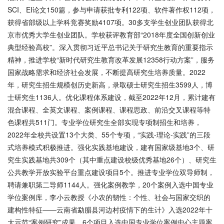
SCI、EI论文150篇，参与申请获批专利122项、软件著作权112项，
获得省部级以上学科竞赛奖励4107项。30多支学生创业团队获得北
京市优秀大学生创业团队。学校获评教育部“2018年度全国创新创业
典型经验高校”。深入贯彻习近平总书记关于研究生教育的重要指示
精神，推进学校“新时代研究生教育改革发展12358行动方案”，服务
国家战略需求和经济社会发展，不断提高研究生培养质量。2022
年，研究生招生规模创历史新高，录取硕士研究生招生3599人，博
士研究生1136人。优化课程体系建设，截至2022年12月，累计建有
混合课程、全英文课程、案例课程、课程思政、前沿交叉课程等特
色课程共511门。专业学位研究生全部实现专项制招生和培养，
2022年全校共设置13个大类、55个专项，“实践-理论-实践”的三段
式培养模式积极推进。强化实践基地建设，建有国家级基地3个、研
究生实践基地共309个（其中重点建设校级优秀基地26个）、研究生
公共教学开放实验平台重点建设项目5个。推进专业学位双导师制，
聘请兼职第二导师1144人。强化案例教学，20个案例入选中国专业
学位案例库，李小云教授《小农的韧性：个性、社会与国家交织的
建构性特征——云南省勐腊县河边村疫情下的生计》入选2022年十
大示范“案例研究”成果，6个项目入选中国专业学位案例中心主题案