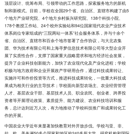
顶层设计、统筹布局、引领带动的工作思路，探索服务地方的新机
制和新模式。目前，学校在全国29个省、自治区、直辖市构建了由5
个地方产业研究院、4个地方乡村振兴研究院、138个科技小院、
178个教授工作站、24个校外实验站和94位国家现代农业产业技术
体系岗位专家组成的“三院两站一体系”社会服务体系，并与十余个
省、自治区、直辖市和百余个地市签署了合作协议，与大北农集
团、华为技术有限公司和上海寻梦信息技术有限公司等大型企业开
展了实质性合作，支撑了国家重大战略需求和地方经济社会发展，
提升了企业科技创新能力，加快了农业现代化及产业化进程；学校
积极与地方政府和企业开展政产学研用合作，通过科技成果转让、
实施许可和作价投资等方式，推进科技成果转化，一批重大科技成
果成为相关行业的主导技术；学校面向新型农场主、农业经营管理
人才、基层农业干部、基层技术人员、职业农民、创业者、跨界投
资者等开展理论政策、素质提升、能力建设、农业科技培训和服
务，总计达到近万人次，有力地推动了学校科技推广和成果转化工
作的开展。
中国农业大学近年来显著加快教育对外开放步伐。学校与亚、非、
拉、欧、美各洲50多个国家和地区的240多所大学、研究机构和国际