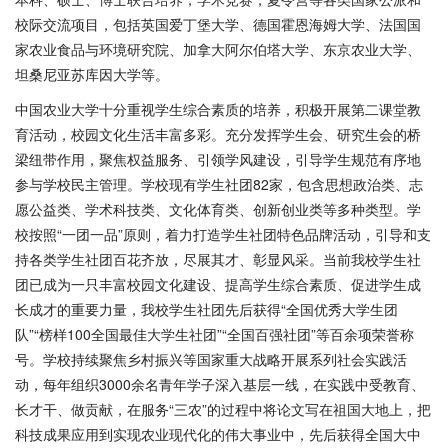
校际交流项目，包括英国爱丁堡大学、德国霍恩海姆大学、法国国
家农业食品与环境研究院、加拿大阿尔伯塔大学、东京农业大学、
坦桑尼亚苏库因大学等。
中国农业大学十分重视学生综合素质的培养，积极开展第二课堂教
育活动，校园文化生活丰富多彩。充分发挥学生会、研究生会的桥
梁纽带作用，聚焦权益服务、引领学风建设，引导学生规范有序地
参与学校民主管理。学校现有学生社团82家，包含思想政治类、志
愿公益类、学术科技类、文化体育类、创新创业类等多种类型。学
校按照“一团一品”原则，着力打造学生社团特色品牌活动，引导和支
持各类学生社团百花齐放，尽展其才、彰显风采。当前我校学生社
团已成为一只丰富校园文化建设、提高学生综合素质、促进学生成
长成才的重要力量，我校学生社团先后获得“全国优秀大学生团
队”“榜样100全国最佳大学生社团”“全国百强社团”等百余项荣誉称
号。学校持续聚焦乡村振兴等国家重大战略开展系列社会实践活
动，每年组织3000余名青年学子深入基层一线，在实践中受教育、
长才干、做贡献，在服务“三农”的过程中将论文写在祖国大地上，把
科技成果应用到实现农业现代化的伟大事业中，先后获得全国大中