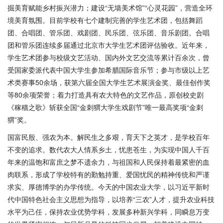
掘美育赋能乡村振兴潜力；建设“无墙美术馆”“心灵花园”，营造全环
境美育氛围。目前学校有七个建制完善的学生艺术团，包括舞蹈
团、合唱团、管乐团、戏剧团、民乐团、弦乐团、音乐剧团。合唱
团和管乐团连续多届通过北京市大学生艺术团评估验收。近年来，
学生艺术团参与校级文艺活动、国内外文艺交流等累计百余次，曾
受国家委派代表中国大学生参加希腊国际音乐节；参与市级以上艺
术类赛事50余场，获第六届全国大学生艺术展演金奖、最佳创作奖
等80余项荣誉；着力打造具有农大特色的文艺作品，原创校史剧
《稼穑之歌》斩获全国“金刺猬大学生戏剧节”唯一最高奖项“金刺
猬”奖。
国富民殷、强农为本。解民生之多艰，育天下之英才，是学校百年
不变的追求。数代农大人情系乡土，忧患苍生，为实现中国人千百
年来的温饱和富庶之梦不遗余力，与祖国和人民保持着最紧密的血
肉联系，形成了学校特有的勤勉持重、爱国忧民的精神传统和严谨
求实、厚德博学的办学传统。今天的中国农业大学，以习近平新时
代中国特色社会主义思想为指导，以培养“三农”人才，提升农业科技
水平为己任，保持农业优势学科，发展多种新兴学科，同瞬息万变