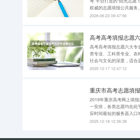
考”平台打造的“阳光志愿
权威的志愿填报公共服务
询、生涯发展测评、职业
2026-06-23 09:47:56
校协同联动，优化交互体
高考高考填报志愿
高考高考填报志愿六大专业是什么 高考填报志愿的六大专业类别通常被
类专业、工科类专业、农科类专业、医科
社会与文化的深度，适合
思维和人文素养，还为他
2025-12-17 12:47:12
业包括汉语言文学、历史
重庆市高考志愿填
2019年重庆高考网上填报志愿的操作流
一安排，各类志愿均在此
应时间最短的服务器入口
系统的密码）以及随机出
2025-12-18 12:36:38
声明，然后点击“我已阅读