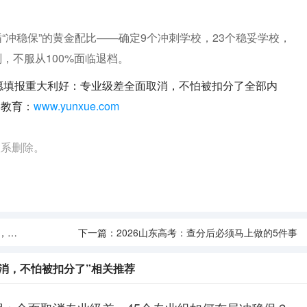
“冲稳保”的黄金配比——确定9个冲刺学校，23个稳妥学校，
，不服从100%面临退档。
志愿填报重大利好：专业级差全面取消，不怕被扣分了全部内
学教育：
www.yunxue.com
联系删除。
下旬
下一篇：
2026山东高考：查分后必须马上做的5件事
取消，不怕被扣分了”相关推荐