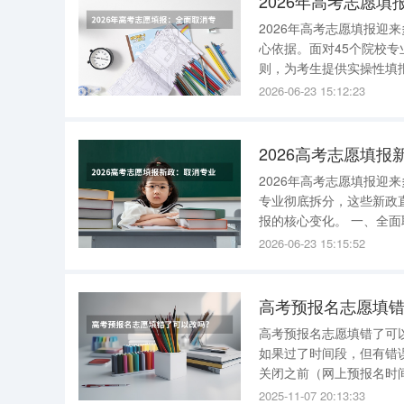
2026年高考志愿
2026年高考志愿填报
心依据。面对45个院校专
则，为考生提供实操性填报
年部分高校会设置1—3分
2026-06-23 15:12:23
院校检索专业志愿只看分
2026高考志愿填
2026年高考志愿填报
专业彻底拆分，这些新政
报的核心变化。 一、全面
先录取。往年部分高校会设
2026-06-23 15:15:52
消，院校检索专业志愿只
高考预报名志愿填错
高考预报名志愿填错了可以改吗? 可以修改的，如果还在信息采集时间段内
如果过了时间段，但有错误就得到当地教育局修
关闭之前（网上预报名时
报名是先网上填报信息，
2025-11-07 20:13:33