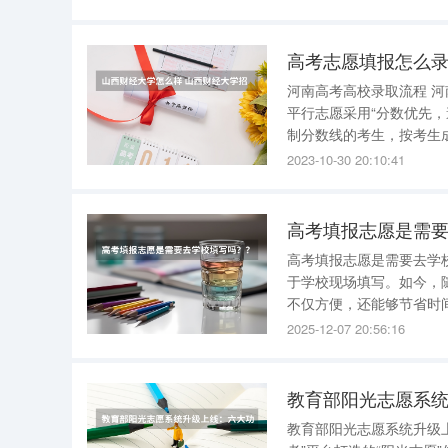
高考志愿填报怎么
河南高考高校录取流程 河南高考高校录取流程介绍如下： 2023河南省是平行志愿录取，河南高考
平行志愿采用“分数优先
制分数线的考生，按考生
索，并且只投档一次。 河南2023高考志愿录取原则及顺序是怎样的 2023河南本科提前批的地方公
2023-10-30 20:10:41
费师范生、国家
高考填报志愿是需
高考填报志愿是需要去学
于学校现场填写。如今，
不仅方便，还能够节省时间和精力。 为了确保志愿填报的顺利进行
备工作。首先，考生应该
2025-12-07 20:56:16
数线、专业实力等。其次
教育部阳光志愿系
教育部阳光志愿系统升级上