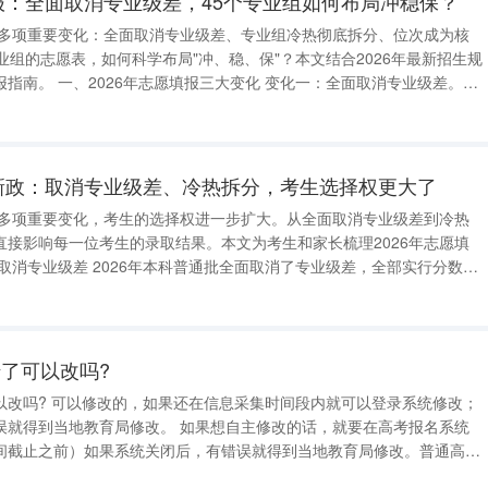
填报：全面取消专业级差，45个专业组如何布局冲稳保？
迎来多项重要变化：全面取消专业级差、专业组冷热彻底拆分、位次成为核
业组的志愿表，如何科学布局"冲、稳、保"？本文结合2026年最新招生规
指南。 一、2026年志愿填报三大变化 变化一：全面取消专业级差。往
专业级差，填报第二、第三专业会扣分。2026年本科普通批全部取消，
数，想学的
报新政：取消专业级差、冷热拆分，考生选择权更大了
迎来多项重要变化，考生的选择权进一步扩大。从全面取消专业级差到冷热
直接影响每一位考生的录取结果。本文为考生和家长梳理2026年志愿填
取消专业级差 2026年本科普通批全面取消了专业级差，全部实行分数优
置1—3分专业级差——填报第二、第三专业会扣分。2026年全部取
看分数，想学的专业
了可以改吗?
就可以登录系统修改；
改。 如果想自主修改的话，就要在高考报名系统
间截止之前）如果系统关闭后，有错误就得到当地教育局修改。普通高考
再现场确认（确认信息表是否正确，照相，签字，领取准考证），网上缴