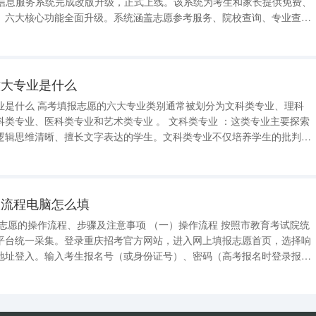
”信息服务系统完成改版升级，正式上线。该系统为考生和家长提供免费、
。六大核心功能全面升级。系统涵盖志愿参考服务、院校查询、专业查
前景、报考指南六大核心功能。系统进一步聚焦考生核心需求，强化部省
验。院校库、专业库权威可靠
六大专业是什么
划分为文科类专业、理科
类专业和艺术类专业 。 文科类专业 ：这类专业主要探索
逻辑思维清晰、擅长文字表达的学生。文科类专业不仅培养学生的批判性
们提供了广阔的就业前景，如教育、文化传媒、公共管理等领域。典型专
学、哲学、法
报流程电脑怎么填
程、步骤及注意事项 （一）操作流程 按照市教育考试院统
平台统一采集。登录重庆招考官方网站，进入网上填报志愿首页，选择响
地址登入。输入考生报名号（或身份证号）、密码（高考报名时登录报名
现的验证码。完成此步骤后，考生进入下一页面，认真阅读网上志愿填报
并熟知”进入下