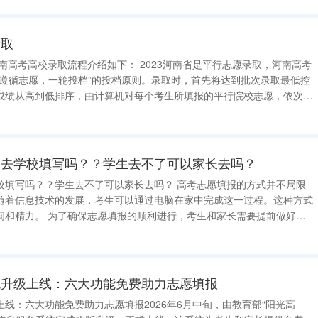
费。 高考报名注意事项： 1、考
录取
，遵循志愿，一轮投档”的投档原则。录取时，首先将达到批次录取最低控
成绩从高到低排序，由计算机对每个考生所填报的平行院校志愿，依次检
要去学校填写吗？？学生去不了可以家长去吗？
校填写吗？？学生去不了可以家长去吗？ 高考志愿填报的方式并不局限
随着信息技术的发展，考生可以通过电脑在家中完成这一过程。这种方式
，考生和家长需要提前做好准
详细了解自己感兴趣的学校和专业，收集相关的信息，包括学校的录取分
，考生需要注册并登录高考志
统升级上线：六大功能免费助力志愿填报
线：六大功能免费助力志愿填报2026年6月中旬，由教育部“阳光高