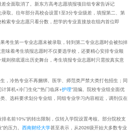
业级差全面取消了。新东方高考志愿填报项目组专家告诉记
先录取。往年部分高校会设置1至3分专业级差，填报第二、第
院校检索专业志愿只看分数，想学的专业直接放在组内首位即
如果考生第一专业志愿未被录取，转到第二专业志愿时会被扣掉
这意味着考生填报志愿时不仅要选学校，还要精心安排专业顺
这一规则彻底退出历史舞台，考生填报专业志愿时只需按真实意
招生，冷热专业不再捆绑。医学、师范类严禁大类打包招生；同
计算机+冷门生化”“热门临床+
护理
”混编。院校专业组全面优
门类、选科要求划分专业组，同组专业学习内容相近，调剂仅在
排名前10%”的转出限制，仅转入学院设置考核。部分院校支
”的压力。
西南财经大学
甚至表示，从2026级开始大多数专业