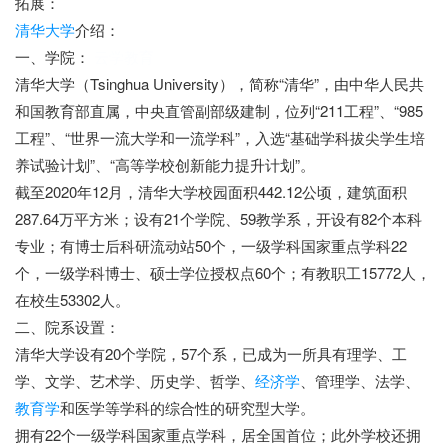
拓展：
清华大学
介绍：
一、学院：
云学教育
清华大学（Tsinghua University），简称“清华”，由中华人民共
和国教育部直属，中央直管副部级建制，位列“211工程”、“985
工程”、“世界一流大学和一流学科”，入选“基础学科拔尖学生培
养试验计划”、“高等学校创新能力提升计划”。
截至2020年12月，清华大学校园面积442.12公顷，建筑面积
287.64万平方米；设有21个学院、59教学系，开设有82个本科
专业；有博士后科研流动站50个，一级学科国家重点学科22
个，一级学科博士、硕士学位授权点60个；有教职工15772人，
在校生53302人。
二、院系设置：
清华大学设有20个学院，57个系，已成为一所具有理学、工
学、文学、艺术学、历史学、哲学、
经济学
、管理学、法学、
教育学
和医学等学科的综合性的研究型大学。
拥有22个一级学科国家重点学科，居全国首位；此外学校还拥