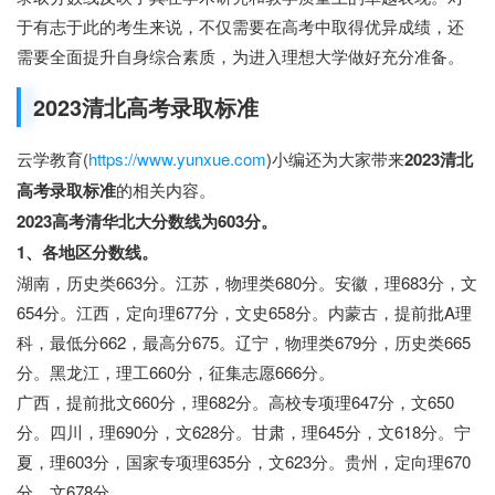
于有志于此的考生来说，不仅需要在高考中取得优异成绩，还
需要全面提升自身综合素质，为进入理想大学做好充分准备。
2023清北高考录取标准
云学教育(
https://www.yunxue.com
)小编还为大家带来
2023清北
高考录取标准
的相关内容。
2023高考清华北大分数线为603分。
1、各地区分数线。
湖南，历史类663分。江苏，物理类680分。安徽，理683分，文
654分。江西，定向理677分，文史658分。内蒙古，提前批A理
科，最低分662，最高分675。辽宁，物理类679分，历史类665
分。黑龙江，理工660分，征集志愿666分。
广西，提前批文660分，理682分。高校专项理647分，文650
分。四川，理690分，文628分。甘肃，理645分，文618分。宁
夏，理603分，国家专项理635分，文623分。贵州，定向理670
分，文678分。