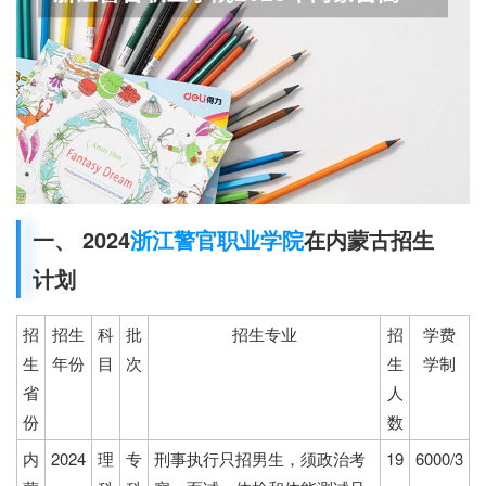
一、 2024
浙江警官职业学院
在内蒙古招生
计划
招
招生
科
批
招生专业
招
学费
生
年份
目
次
生
学制
省
人
份
数
内
2024
理
专
刑事执行只招男生，须政治考
19
6000/3