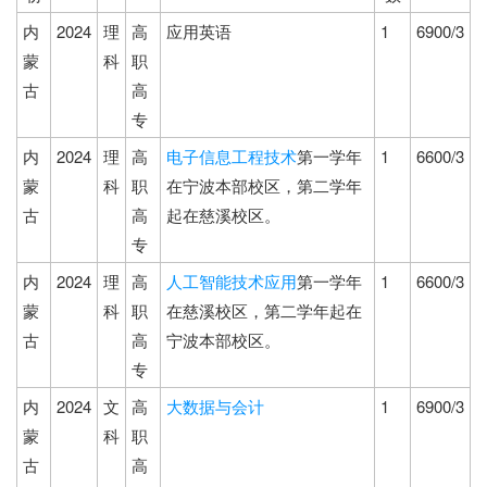
内
2024
理
高
应用英语
1
6900/3
蒙
科
职
古
高
专
内
2024
理
高
电子信息工程技术
第一学年
1
6600/3
蒙
科
职
在宁波本部校区，第二学年
古
高
起在慈溪校区。
专
内
2024
理
高
人工智能技术应用
第一学年
1
6600/3
蒙
科
职
在慈溪校区，第二学年起在
古
高
宁波本部校区。
专
内
2024
文
高
大数据与会计
1
6900/3
蒙
科
职
古
高