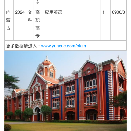
专
内
2024
文
高
应用英语
1
6900/3
蒙
科
职
古
高
专
更多数据请进入：
www.yunxue.com/bkzn