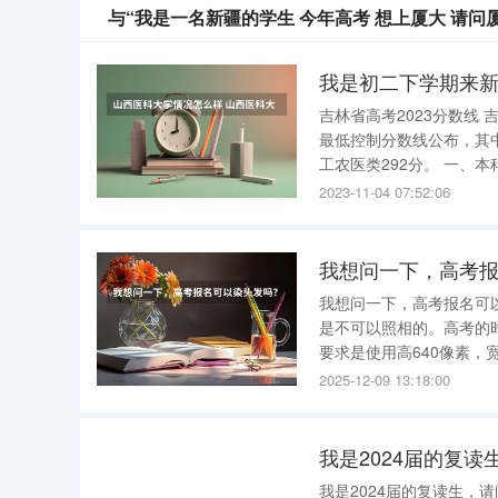
与“我是一名新疆的学生 今年高考 想上厦大 请问
我是初二下学期来
吉林省高考2023分数线 吉林省高考2023分数线如下： 2023年吉林省普通高考本专科各批次录取
最低控制分数线公布，其中
工农医类292分。 一、本科各批次录取最低控制分数线 1、文史类重点本科（第一批）最低控制分
2023-11-04 07:52:06
我想问一下，高考
我想问一下，高考报名可以染头发吗？ 可以，颜色不能太明显
是不可以照相的。高考的时候
要求是使用高640像素，宽
式，满足以上要求的照片
2025-12-09 13:18:00
办理、审核）。 高考报名
我是2024届的复
我是2024届的复读生，请问我还能复读吗？ 2024年山