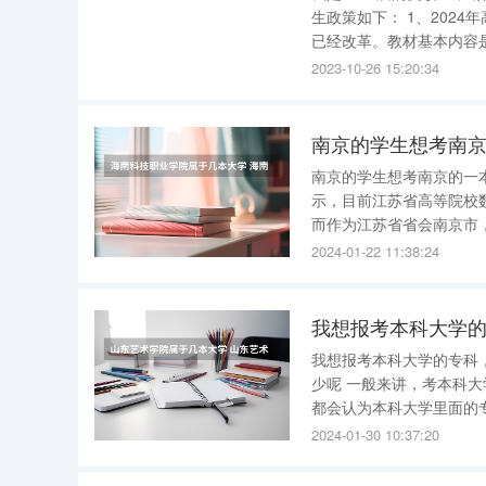
生政策如下： 1、2024年高考将和2023年高考，考的内容和题型是一样的。山东省从2020年高考
已经改革。教材基本内容
心的，而不是教材课本。 2、2023年山东高考后可以复读！自1977年恢复高考以来，每年都有复
2023-10-26 15:20:34
读
南京的学生想考南
南京的学生想考南京的一本大学，难
示，目前江苏省高等院校数
而作为江苏省省会南京市，
有6所 211大学 ，2所
2024-01-22 11:38:24
上海。 南京市拥有如
我想报考本科大学的专科
少呢 一般来讲，考本科大学里的专科会比大部分单独设立的高职专科院校录取分数高一些。考生
都会认为本科大学里面的
不同的院校在不同省份的录
2024-01-30 10:37:20
科大学里的科是为了让更