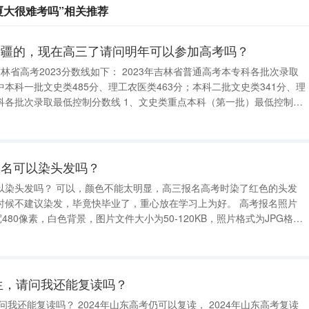
厦大很难考吗”相关推荐
新疆的，现在高三了请问明年可以参加高考吗？
本科一批文史类485分、理工农医类463分；本科二批文史类341分、理
数线为485分。普通本科（第二批）最低控制分数线为341分。 2、理工农医类重点本科（
报名可以染头发吗？
，高三报名高考时染了红色的头发
不建议染发，毕竟快毕业了，重心放在学习上为好。 高考报名照片
480像素，白色背景，图片文件大小为50-120KB，照片格式为JPG格
才能够正常上传使用。应届高中毕业生持高中学籍证明（由所在学校统一
读生，请问我还能复读吗？
东高考仍可以复读， 2024年山东高考复读