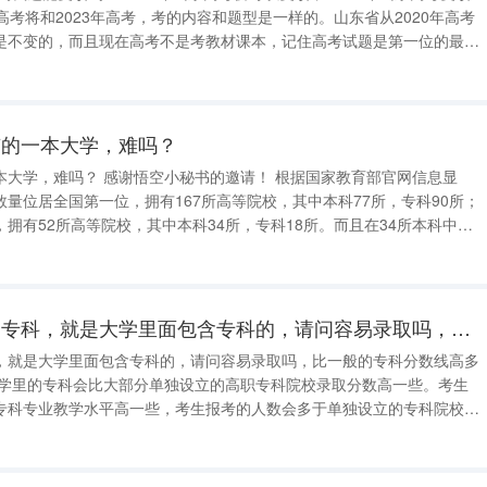
是不变的，而且现在高考不是考教材课本，记住高考试题是第一位的最核
京的一本大学，难吗？
吗？ 感谢悟空小秘书的邀请！ 根据国家教育部官网信息显
量位居全国第一位，拥有167所高等院校，其中本科77所，专科90所；
拥有52所高等院校，其中本科34所，专科18所。而且在34所本科中，
 985高校 ，这也使得南京市在中国城市高等教育中，实力排名仅次于北京、
我想报考本科大学的专科，就是大学里面包含专科的，请问容易录取吗，比一般的专科分数线高多少呢
，就是大学里面包含专科的，请问容易录取吗，比一般的专科分数线高多
专科专业教学水平高一些，考生报考的人数会多于单独设立的专科院校。
取分数线都不一样，无法准确给出，大致会在350－400分左右吧。 本
多较低分数的考生和