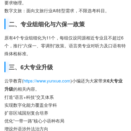
要求物理。
数字文旅
：面向文旅行业AI转型需求，不限选考科目。
二、专业组细化与六保一政策
原有
4个
专业组细化为
11个
，每组仅设同源相近专业且不超过6
个，推行
“六保一、零调剂”
政策。语言类专业对听力及口语有特
殊体检标准。
三、6大专业升级
云学教育(
https://www.yunxue.com
)小编还为大家带来
6大专业
升级
的相关内容。
打造“语言+科技”交叉体系
实现数字化能力覆盖全学科
扩容区域国别复合培养
优化“一带一路”核心小语种布局
增设外语涉外法治方向