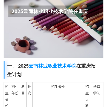
一、 2025
云南林业职业技术学院
在重庆招
生计划
招
招生
科
批
招生专业
招
学费
生
年份
目
次
生
学制
省
人
份
数