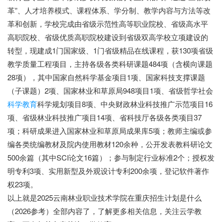
革”、人才培养模式、课程体系、学分制、教学内容与方法等改
革和创新，学校完成由省级示范性高等职业院校、省级高水平
高职院校、省级优质高职院校建设到省级双高学校立项建设的
转型，现建成1门国家级、1门省级精品在线课程，获130项省级
教学质量工程项目，主持各级各类科研课题484项（含横向课题
28项），其中国家自然科学基金项目1项、国家科技支撑课题
（子课题）2项、国家林业和草原局948项目1项、省级哲学社会
科学教育
科学规划项目8项、中央财政林业科技推广示范项目16
项、省级林业科技推广项目14项、省科技厅各级各类项目37
项；科研成果进入国家林业和草原局成果库5项；教师主编或参
编各类统编教材及院内使用教材120余种，公开发表教科研论文
500余篇（其中SCI论文16篇）；参与制定行业标准2个；授权发
明专利3项、实用新型及外观设计专利200余项，登记软件著作
权23项。
以上就是2025云南林业职业技术学院在重庆招生计划是什么
（2026参考）全部内容了，了解更多相关信息，关注云学教