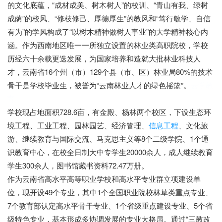
的文化底蕴，“成材成美、树木树人”的校训、“青山有我、绿树
成荫”的校风、“修枝修己、厚德厚生”的教风和“笃行敏学、自信
有为”的学风构成了“以树木精神做树人事业”的大学精神核心内
涵。作为西南地区唯一一所独立设置的林业类高职院校，学校
历经六十余载更迭发展，为国家培养和造就大批林业科技人
才，云南省16个州（市）129个县（市、区）林业局80%的技术
骨干是学校毕业生，被誉为“云南林业人才的绿色摇篮”。
云学教
育
学校现占地面积728.6亩，有金殿、杨林两个校区，下设生态环
境工程、工业工程、园林园艺、经济管理、
信息工程
、文化旅
游、继续教育与国际交流、马克思主义等8个二级学院、1个通
识教育中心，在校全日制大中专学生20000余人，成人继续教育
学生300余人，图书馆藏书资料72.47万册。
作为云南省高水平高等职业学校和高水平专业群立项建设单
位，现开设49个专业，其中1个全国职业院校林草类重点专业、
7个教育部认定高水平骨干专业、1个省级重点建设专业、5个省
级特色专业，基本形成多协调发展的专业大格局。通过“三教改