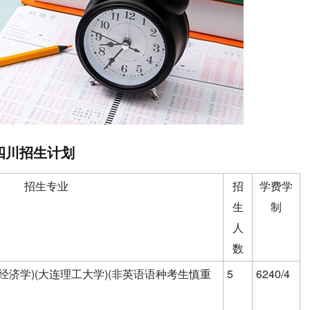
四川招生计划
招生专业
招
学费学
生
制
人
数
经济学)(大连理工大学)(非英语语种考生慎重
5
6240/4