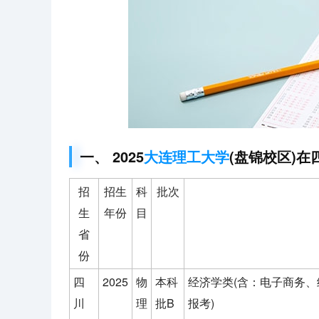
一、 2025
大连理工大学
(盘锦校区)在
招
招生
科
批次
生
年份
目
省
份
四
2025
物
本科
经济学类(含：电子商务、
川
理
批B
报考)