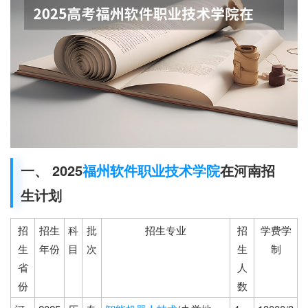
一、 2025
福州软件职业技术学院
在河南招
生计划
招
招生
科
批
招生专业
招
学费学
生
年份
目
次
生
制
省
人
份
数