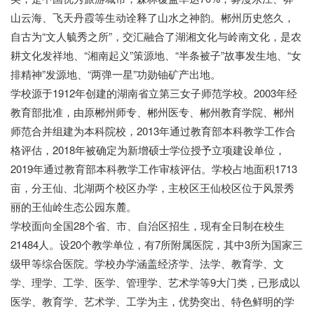
山云海、飞天丹霞等生动诠释了山水之神韵。郴州历史悠久，
自古为“文人毓秀之所”，交汇融合了湖湘文化与岭南文化，是农
耕文化发祥地、“湘南起义”策源地、“半条被子”故事发生地、“女
排精神”发源地、“两弹一星”功勋铀矿产出地。
学校源于1912年创建的湖南省立第三女子师范学校。2003年经
教育部批准，由原郴州师专、郴州医专、郴州教育学院、郴州
师范合并组建为本科院校，2013年通过教育部本科教学工作合
格评估，2018年被确定为新增硕士学位授予立项建设单位，
2019年通过教育部本科教学工作审核评估。学校占地面积1713
亩，分王仙、北湖两个校区办学，主校区王仙校区位于风景秀
丽的王仙岭生态公园东麓。
学校面向全国28个省、市、自治区招生，现有全日制在校生
21484人。设20个教学单位，有7所附属医院，其中3所为国家三
级甲等综合医院。学校办学涵盖经济学、法学、教育学、文
学、理学、工学、医学、管理学、艺术学等9大门类，已形成以
医学、教育学、艺术学、工学为主，优势突出、特色鲜明的学