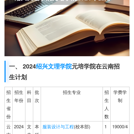
一、 2024
绍兴文理学院
元培学院在云南招
生计划
招
招生
科
批
招生专业
招
学费学
生
年份
目
次
生
制
省
人
份
数
云
2024
文
本
服装设计与工程
(校本部)
1
19000/4