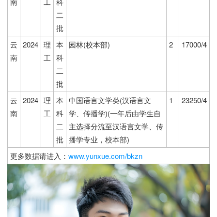
南
工
科
二
批
云
2024
理
本
园林(校本部)
2
17000/4
南
工
科
二
批
云
2024
理
本
中国语言文学类(汉语言文
1
23250/4
南
工
科
学、传播学)(一年后由学生自
二
主选择分流至汉语言文学、传
批
播学专业，校本部)
更多数据请进入：
www.yunxue.com/bkzn