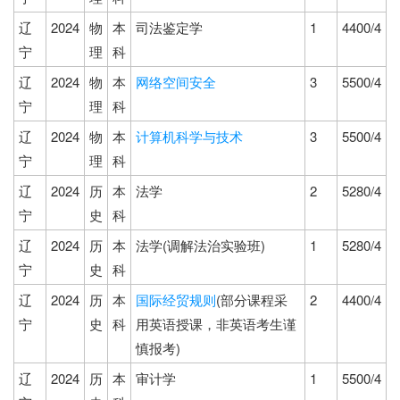
辽
2024
物
本
司法鉴定学
1
4400/4
宁
理
科
辽
2024
物
本
网络空间安全
3
5500/4
宁
理
科
辽
2024
物
本
计算机科学与技术
3
5500/4
宁
理
科
辽
2024
历
本
法学
2
5280/4
宁
史
科
辽
2024
历
本
法学(调解法治实验班)
1
5280/4
宁
史
科
辽
2024
历
本
国际经贸规则
(部分课程采
2
4400/4
宁
史
科
用英语授课，非英语考生谨
慎报考)
辽
2024
历
本
审计学
1
5500/4