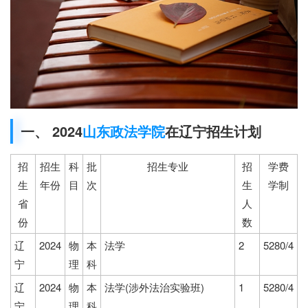
一、 2024
山东政法学院
在辽宁招生计划
招
招生
科
批
招生专业
招
学费
生
年份
目
次
生
学制
省
人
份
数
辽
2024
物
本
法学
2
5280/4
宁
理
科
辽
2024
物
本
法学(涉外法治实验班)
1
5280/4
宁
理
科