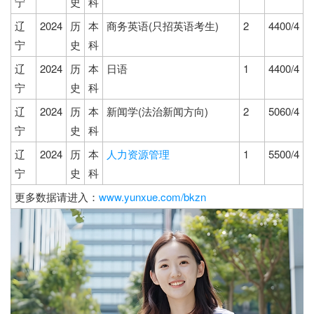
宁
史
科
辽
2024
历
本
商务英语(只招英语考生)
2
4400/4
宁
史
科
辽
2024
历
本
日语
1
4400/4
宁
史
科
辽
2024
历
本
新闻学(法治新闻方向)
2
5060/4
宁
史
科
辽
2024
历
本
人力资源管理
1
5500/4
宁
史
科
更多数据请进入：
www.yunxue.com/bkzn