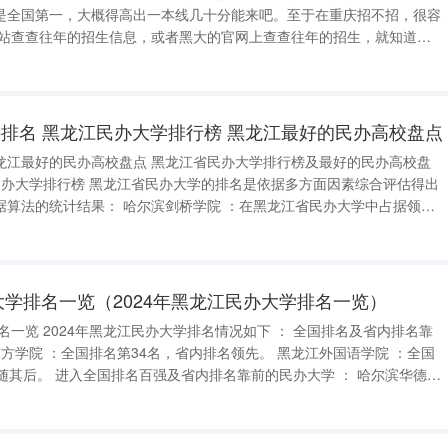
是全国第一，大概得高出一本线几十分能来吧。至于在重庆招不招，很容
网站查查往年的招生信息，或者黑大的官网上查查往年的招生，就知道
 德州学院专科录取分数线：最低
月10日，德州学院尚未
排名 黑龙江民办大学排行榜 黑龙江最好的民办高校盘点
 黑龙江省民办大学排行榜及最好的民办高校盘
剑桥学院 ：在黑龙江省民办大学中占据领先
称。 黑龙江东方学院 ：作为另一所知名民办大
办大学排名一览（2024年黑龙江民办大学排名一览）
 全国排名及省内排名靠
办大学 ： 哈尔滨华德学
省内排名第3名。