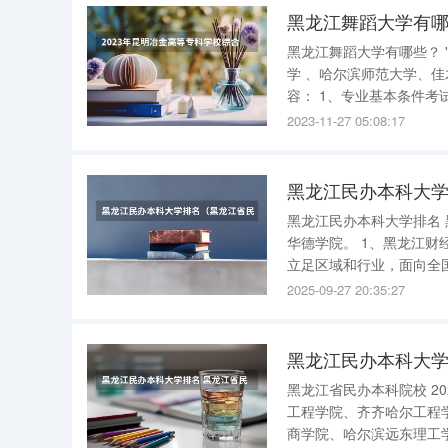
黑龙江舞蹈大学有
黑龙江舞蹈大学有哪些？ 
学 、哈尔滨师范大学、佳木斯大
容： 1、专业基本条件考试内容：考官目测考生身高、体重、形体比例、腿型、相貌、气质等外形
条件。 2、专业基本能力：竖叉、横叉、下腰、中间搬腿(前、旁、后)。 3、技能技巧考试内容：
2023-11-27 05:08:17
①女生：原地四位转、
黑龙江民办本科大
黑龙江民办本科大学排名 黑龙江民办本科大学排名黑龙江财经学院、黑龙江外国语学院、哈尔滨
华德学院。 1、黑龙江财经学院。 是以经管学科为主，经、管、工、文、法、艺多学科协调发展，
立足区域和行业，面向全
用技术和智力支持的地方性应用型本科院校。 学校拥
2025-09-27 20:35:27
需要的教师队伍。现有专
黑龙江民办本科大学
黑龙江省民办本科院校 2025年黑龙江民办本科大学有12所，分别是黑龙江东方学院、哈尔滨信息
工程学院、齐齐哈尔工程
商学院、哈尔滨远东理工