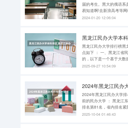
届的考生。黑大的俄语系
易知道啊!去新浪高考等
了！虽然你没有分也跟你说一说。。。 德州学院专科录取分数线
2024-01-20 12:06:04
为301分。 截至9
黑龙江民办大学本科
黑龙江民办大学排行榜黑龙江最好的民办高校盘点
点如下 ： 一、黑龙江省民办大学排行榜 黑龙江省民办大学的排名是依据多方面因素综合评估得出
的，以下是一个基于大数据算法的统计结果： 哈尔滨
地位，以其优质的教育资源和良好的学术氛围著
2025-09-27 10:54:09
学，黑龙江
2024年黑龙江民
2024年黑龙江民办大学排名一览 2024年黑龙江民办大学排名情况如下 ：
前的民办大学 ： 黑龙江东方学院 ：全国排名第34名，省内排名领先。 黑龙江外国语学院 ：全国
排名第81名，省内排名紧随其后。 进入全国排名百强及省内排名靠前的民
院 ：全国排名第94名，
2025-10-04 01:46:43