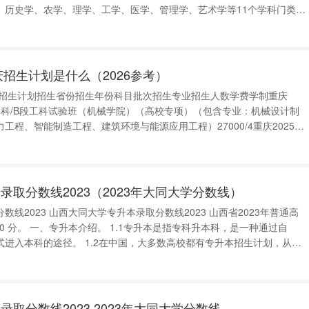
、历史学、农学、理学、工学、医学、管理学、艺术学等11个学科门类。
办学，立足地方，辐射周边，面向全国，服务社会。学校共有3个国家级
庆招生计划是什么（2026参考）
重庆招生计划招生省份招生年份科目批次招生专业招生人数学费学制重庆
/本科/B段工科试验班（机械学院）（高校专项）（包含专业：机械设计制
工程、智能制造工程、建筑环境与能源应用工程）27000/4重庆2025物
B段工科试验班（机械学院）（国家专项）（包含专业：机械设计制造及其自
智能制造工
取分数线2023（2023年大同大学分数线）
023 山西省2023年普通高
中国，大多数高校都有专升本招生计划，从而
让更多的专科毕业生有机会继续深造。 二、山西专升本历年录取分数线。
取分数线2023 2023年大同大学分数线