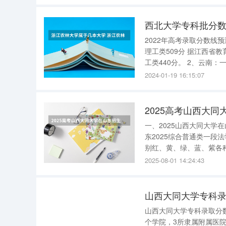
西北大学专科批分数
2022年高考录取分数线预测 2022全
理工类509分 据江西省教育厅消息，文史类一本线529分，理工类509分；文史类二本线472分，理
工类440分。 2、云南：一本文史类575分，一本理工类515分 据云南省招生考试院消息，文史类
2024-01-19 16:15:07
2025高考山西大
一、2025山西大同大
东2025综合普通类一段法
别红、黄、绿、蓝、紫各种颜
医学(色弱、色盲、不能
2025-08-01 14:24:43
取)105480/5山东2025
山西大同大学专科录
山西大同大学专科录取分数线 截止于2021年，山西大同大学没有开设专科。 山西大
个学院，3所隶属附属医院