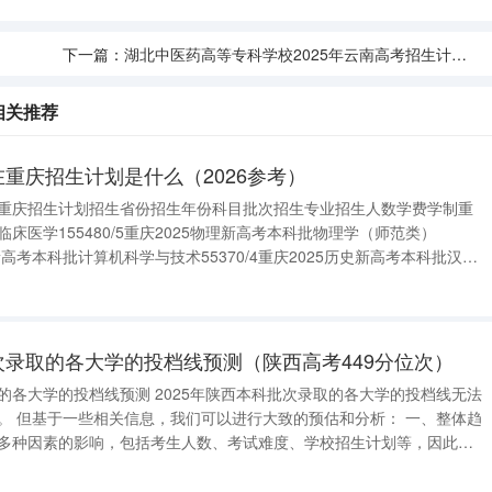
下一篇：
湖北中医药高等专科学校2025年云南高考招生计划预测
相关推荐
在重庆招生计划是什么（2026参考）
学在重庆招生计划招生省份招生年份科目批次招生专业招生人数学费学制重
临床医学155480/5重庆2025物理新高考本科批物理学（师范类）
物理新高考本科批计算机科学与技术55370/4重庆2025历史新高考本科批汉语
4重庆2025历史新高考本科批中医学55480/5更多数据请进入：{$cate_
批次录取的各大学的投档线预测（陕西高考449分位次）
025年陕西本科批次录取的各大学的投档线无法
。建议考生和家长在关注投档线的同时，也要关注学校的招生计划和录取