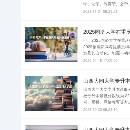
学、法学、教育学、文学
学校坚持质量立校、特色
2023-11-01 09:21:21
特色专业，5个省级重
2025同济大学在重
一、2025同济大学在
2025物理新高考提前批
造及其自动化、能源与动力
理新高考提前批/本科/
2026-04-18 17:09:59
动化、能源与动力工程、
山西大同大学专升本录
山西大同大学专升本录取分数线2023 山西大同大学专升本录取分数线2
校专升本最低分数线为 290 分。 一、专升本介绍。 1.1专升本是指专科升本科，是一种通过自
考、函授、网络教育等方式进入本科的途径。 1.2在
2023-10-30 09:24:10
山西大同大学专升本录