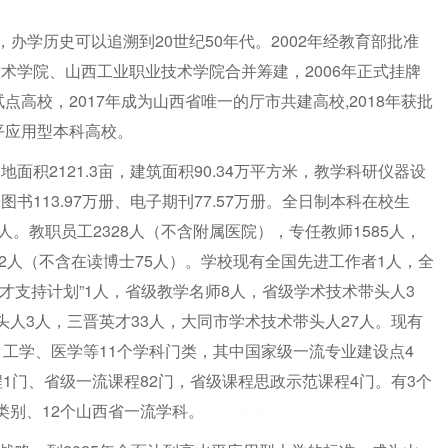
办学历史可以追溯到20世纪50年代。2002年经教育部批准
术学院、山西工业职业技术学院合并筹建，2006年正式挂牌
点高校，2017年成为山西省唯一的厅市共建高校,2018年获批
平应用型本科高校。
2121.3亩，建筑面积90.34万平方米，教学科研仪器设
子图书113.97万册、电子期刊77.57万册。全日制本科在校生
8人。教职员工2328人（不含附属医院），专任教师1585人，
42人（不含在读博士75人）。学校现有全国先进工作者1人，全
才支持计划”1人，省级教学名师8人，省级学术技术带头人3
人3人，三晋英才33人，大同市学术技术带头人27人。现有
、工学、医学等11个学科门类，其中国家级一流专业建设点4
1门、省级一流课程82门，省级课程思政示范课程4门。有3个
类别、12个山西省一流学科。
云学教育