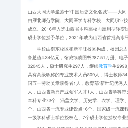
山西大同大学坐落于“中国历史文化名城”——大同，
由雁北师范学院、大同医学专科学校、大同职业技
成立。2016年入选山西省本科高校向应用型转变试
硕士学位授予单位，2021年成为山西省首批高水
学校由御东校区和新平旺校区构成，校园总占地面积
备总值4.34亿元，馆藏纸质图书287.51万册、电
32045人，硕士研究生297人，继续
教育学
生299
具有高级职称的专业技术人员809人，博士教师3
国五一劳动奖章获得者1人，教育部“新世纪优秀人
人，山西省新兴产业领军人才1人，山西省学科带头
本科专业72个，涵盖文学、历史学、农学、理学
个、山西省一流专业建设点16个、国家级一流课程
一级学科硕士学位授权点、7个硕士学位授权专业