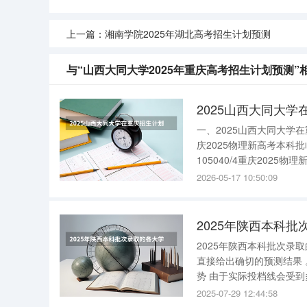
上一篇：
湘南学院2025年湖北高考招生计划预测
与“山西大同大学2025年重庆高考招生计划预测”
2025山西大同大学
一、2025山西大同大
庆2025物理新高考本科批
105040/4重庆2025
言文学（师范类）55040/
2026-05-17 10:50:09
2025年陕西本科
2025年陕西本科批次录取的各大学的投档线预测 2
直接给出确切的预测结果 。 但基于一些相关信息，我们可以进行大致的预估和分析： 一、整体趋
势 由于实际投档线会受到多种因素的影响，包括考生人数、考试难度、学校招生计划等，因此每
年的投档线都会有所波动
2025-07-29 12:44:58
政策。 二、