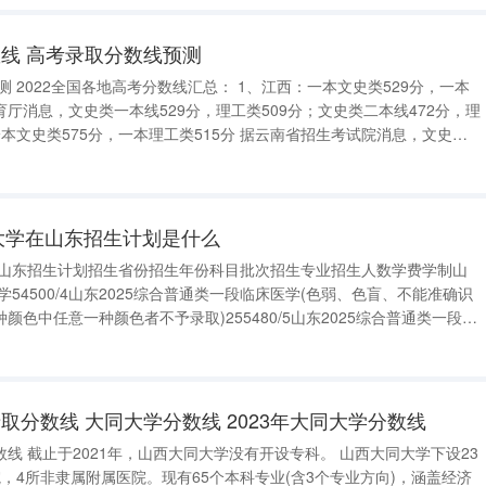
线 高考录取分数线预测
国各地高考分数线汇总： 1、江西：一本文史类529分，一本
一本线575分，理工类515分；文史类二本线505分，理工类430分。 3、宁夏：一
同大学在山东招生计划是什么
学在山东招生计划招生省份招生年份科目批次招生专业招生人数学费学制山
学54500/4山东2025综合普通类一段临床医学(色弱、色盲、不能准确识
色中任意一种颜色者不予录取)255480/5山东2025综合普通类一段中
准确识别红、黄、绿、蓝、紫各种颜色中任意一种颜色者不予录
取分数线 大同大学分数线 2023年大同大学分数线
同大学下设23
，4所非隶属附属医院。现有65个本科专业(含3个专业方向)，涵盖经济