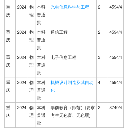
重
2024
物
本科
光电信息科学与工程
2
4594/4
庆
理
普通
批
重
2024
物
本科
通信工程
2
4594/4
庆
理
普通
批
重
2024
物
本科
电子信息工程
3
4594/4
庆
理
普通
批
重
2024
物
本科
机械设计制造及其自动
4
4594/4
庆
理
普通
化
批
重
2024
物
本科
学前教育（师范）(要求
2
3740/4
庆
理
普通
考生无色盲、无色弱)
批