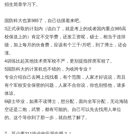
招生简章学习下。
国防科大也算985了，自己估摸着来吧。
3正式录取的计划内（说白了，就是考上的或者国内重点985高
校保送上的）肯定不交学费，还发工资呢，硕士，相当于连排
级，加上每月的伙食费，应该有个三千/月吧，到了博士，还会
涨。
4训练比起其他技术类军校不严，更别提指挥类军校了。
5国防科大的计算机也不错的，为啥跨专业？
专业介绍自己去网上找找看，有个范围，人家才好说说，而且
有个军校安全保密的问题，人家不合你说，你也别怪他，请多
体谅。
6硕士毕业，如果不读博士，想分配，面向全军分配，无论海陆
空还是二炮，武警，都有可能的。自己可以先去找用人单位
的。这个等你到了那一步，就自然了解了。
7，至少要211毕业的应届生吧？！