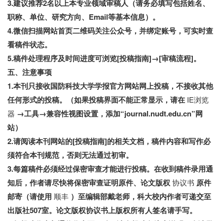
3.建议推荐2名以上本专业领域审稿人（请务必填写包括姓名、
职称、单位、研究方向、Email等基本信息）。
4.微信扫描网站首页二维码关注公众号，并绑定账号，可实时查
看稿件状态。
5.稿件处理程序及时间进度可浏览[投稿指南]→[审稿流程]。
五、注意事项
1.本刊只接收国防科技大学学报官方网站网上投稿，不接收其他
任何形式的投稿。（如果投稿界面不能正常显示，请在
IE浏览
器
→工具→兼容性视图设置，添加“journal.nudt.edu.cn”网
站）
2.请阅读本刊网站的[投稿指南]的相关文档，稿件内容和写作必
须符合本刊规范，否则无法通过初审。
3.每篇稿件必须经过保密审查才能进行投稿。在收到稿件录用通
知后，作者请尽快将保密审查证明原件、论文版权
协议书
原件
邮寄（请使用
顺丰
）至编辑部戴老师，科大校内作者可递交至
出版社507室。论文版权协议书上版权所有人签名请手写。