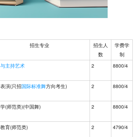
招生专业
招生人
学费学
数
制
音与主持艺术
2
8800/4
表演(只招
国际标准舞
方向考生)
2
8800/4
学(师范类)(中国舞)
2
8800/4
教育(师范类)
2
4790/4