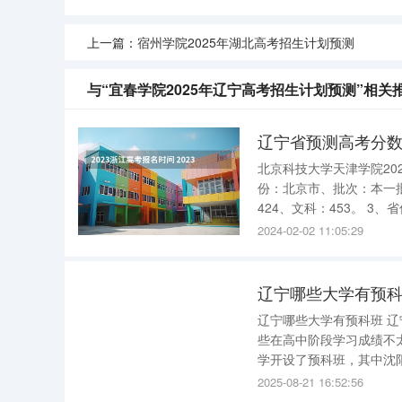
上一篇：
宿州学院2025年湖北高考招生计划预测
与“宜春学院2025年辽宁高考招生计划预测”相关
辽宁省预测高考分
北京科技大学天津学院2022录取分数线 北京科技大学天津学院 2
份：北京市、批次：本一批、理科：457，文
424、文科：453。 3、省份：辽宁省、批次：本科批、理科：414、文科：525。 4、省份：山东
2024-02-02 11:05:29
辽宁哪些大学有预
辽宁哪些大学有预科班 辽宁有预科班的大学包括沈阳农业大学、沈阳师范大学等 。 预科班是为那
些在高中阶段学习成绩不
学开设了预科班，其中沈阳农业大学
班主要面向有意报考该大
2025-08-21 16:52:56
识的学习，提高学业水平