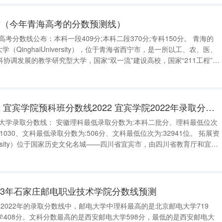
布（今年青海高考的分数预测线）
协调发展的教学研究型大学，国家“双一流”建设高校，国家“211工程”重
海师范大学（QinghaiNormalUniversit
宜宾大学录取分数线 宜宾学院预科班分数线2022 宜宾学院2022年录取分数线
1030、文科最低录取分数为:506分、文科最低位次为:32941位。 拓展资
美应用技术教育“双百计划”首批试点院校之一，四川
023年石家庄邮电职业技术学院分数线预测
9
408分。文科分数最高的是西安邮电大学598分，最低的是西安邮电大