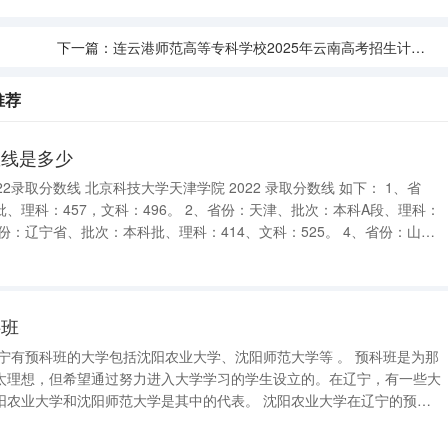
下一篇：
连云港师范高等专科学校2025年云南高考招生计划预测
推荐
数线是多少
022 录取分数线 如下： 1、省
科：496。 2、省份：天津、批次：本科A段、理科：
省、批次：本科批、理科：464、文科：521。 5、省份：海南省、批次
科班
太理想，但希望通过努力进入大学学习的学生设立的。在辽宁，有一些大
和沈阳师范大学是其中的代表。 沈阳农业大学在辽宁的预科
学但基础较为薄弱的学生。学校通过预科班的教学，帮助学生加强基础知
，以便更好地