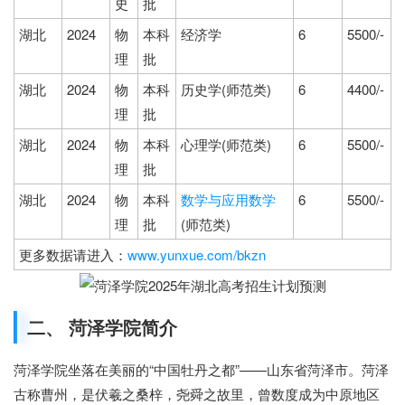
史
批
湖北
2024
物
本科
经济学
6
5500/-
理
批
湖北
2024
物
本科
历史学(师范类)
6
4400/-
理
批
湖北
2024
物
本科
心理学(师范类)
6
5500/-
理
批
湖北
2024
物
本科
数学与应用数学
6
5500/-
理
批
(师范类)
更多数据请进入：
www.yunxue.com/bkzn
二、 菏泽学院简介
菏泽学院坐落在美丽的“中国牡丹之都”——山东省菏泽市。菏泽
古称曹州，是伏羲之桑梓，尧舜之故里，曾数度成为中原地区