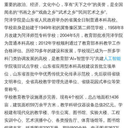
重要的政治、经济、文化中心，享有“天下之中”的美誉，是全国
闻名的“书画之乡”“戏曲之乡”“武术之乡”“民间艺术之乡”。
菏泽学院是山东省人民政府举办的省属全日制普通本科高校。
学校前身是始建于1949年初的冀鲁豫区第二师范学校，1958年8
月改建为菏泽师范专科学校；2004年5月，教育部批准菏泽学院
为普通本科高校；2012年学校顺利通过了教育部本科教学工作
合格评估。历经70多年的建设和发展，学校现已成为一所多学
科门类协调发展的高校，是教育部“AI+智慧学习”共建
人工智能
学院项目试点学校，山东省应用型本科高校建设首批立项单
位，山东省首批中华优秀传统文化传承示范校，先后获得省级
文明单位、全省高校教学管理先进单位、省级花园式单位等荣
誉称号。
云学教育
学校教育教学设施逐步完善。现有4个校区，总占地面积1436
亩，建筑面积59万余平方米，教学科研仪器设备总值2亿元。学
校建有现代化的教学楼、学生公寓、图书馆、实验大楼、工程
实训中心、艺术演播中心、各类报告厅、体育场馆等。图书馆
馆藏丰富，纸质图书220万册、期刊800余种，电子图书252万