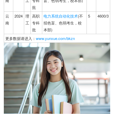
南
工
专科
盲、色弱考生，校本部)
批
云
2024
理
高职
电力系统自动化技术
(不
5
4600/3
南
工
专科
招色盲、色弱考生，校
批
本部)
更多数据请进入：
www.yunxue.com/bkzn