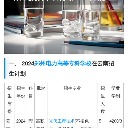
一、 2024
郑州电力高等专科学校
在云南招
生计划
招
招生
科
批次
招生专业
招
学费
生
年份
目
生
学制
省
人
份
数
云
2024
理
高职
光伏工程技术
(不招色
5
4200/3