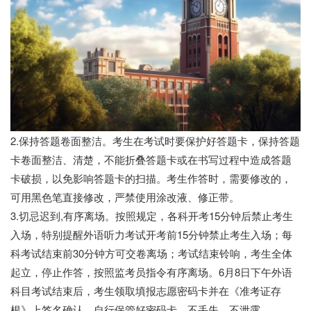
2.保持答题卷面整洁。考生在考试时要保护好答题卡，保持答题
卡卷面整洁、清楚，不能折叠答题卡或在书写过程中造成答题
卡破损，以免影响答题卡的扫描。考生作答时，需要修改的，
可用黑色笔直接修改，严禁使用涂改液、修正带。
3.切忌迟到,有序离场。按照规定，各科开考15分钟后禁止考生
入场，特别提醒外语听力考试开考前15分钟禁止考生入场；每
科考试结束前30分钟方可交卷离场；考试结束铃响，考生全体
起立，停止作答，按照监考员指令有序离场。6月8日下午外语
科目考试结束后，考生领取填报志愿密码卡并在《准考证存
根》上签名确认，自行保管好密码卡，不丢失、不泄露。